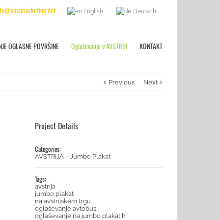
nfo@smsmarketing.net
English
Deutsch
NJE OGLASNE POVRŠINE
Oglaševanje v AVSTRIJI
KONTAKT
Previous
Next
Project Details
Categories:
AVSTRIJA – Jumbo Plakat
Tags:
avstrija
jumbo plakat
na avstrijskem trgu
oglaševanje avtobus
oglaševanje na jumbo plakatih