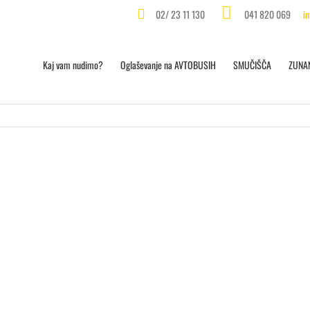
02/ 23 11 130
041 820 069
i
Kaj vam nudimo?
Oglaševanje na AVTOBUSIH
SMUČIŠČA
ZUNA