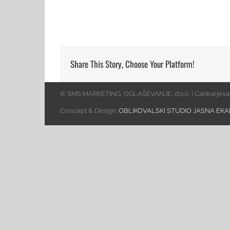
Share This Story, Choose Your Platform!
© SMS MARKETING, OGLAŠEVANJE, d.o.o. | Cankarjeva 
Concept & Design:
OBLIKOVALSKI STUDIO JASNA EKA