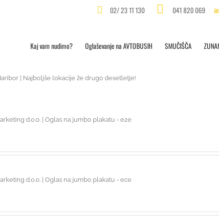
02/ 23 11 130
041 820 069
i
Kaj vam nudimo?
Oglaševanje na AVTOBUSIH
SMUČIŠČA
ZUNA
ribor | Najboljše lokacije že drugo desetletje!