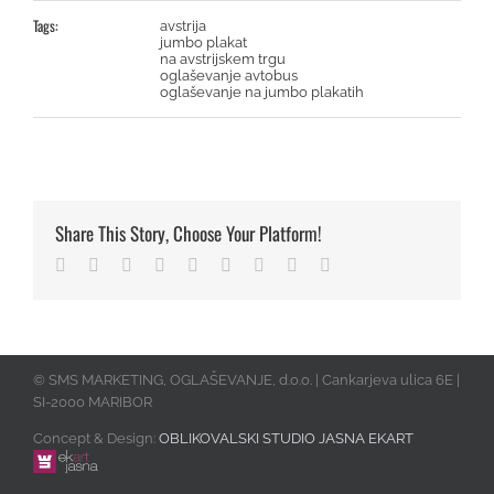
Tags:
avstrija
jumbo plakat
na avstrijskem trgu
oglaševanje avtobus
oglaševanje na jumbo plakatih
Share This Story, Choose Your Platform!
Facebook
Twitter
Linkedin
Reddit
Tumblr
Google+
Pinterest
Vk
Email
© SMS MARKETING, OGLAŠEVANJE, d.o.o. | Cankarjeva ulica 6E |
SI-2000 MARIBOR
Concept & Design:
OBLIKOVALSKI STUDIO JASNA EKART