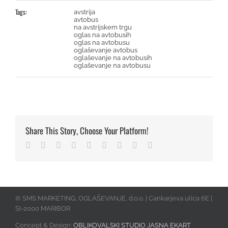
Tags:
avstrija
avtobus
na avstrijskem trgu
oglas na avtobusih
oglas na avtobusu
oglaševanje avtobus
oglaševanje na avtobusih
oglaševanje na avtobusu
Share This Story, Choose Your Platform!
Facebook
Twitter
Linkedin
Reddit
Tumblr
Google+
Pinterest
Vk
Email
© SMS MARKETING, OGLAŠEVANJE, d.o.o. | Cankarjeva ulica 6E |
SI-2000 MARIBOR
Concept & Design:
OBLIKOVALSKI STUDIO JASNA EKART