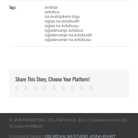
Tags:
avstrija
avtobus
na avstrijskem trgu
oglas na avtobusih
oglas na avtobusu
oglaševanje avtobus
oglaševanje na avtobusih
oglaševanje na avtobusu
Share This Story, Choose Your Platform!
Facebook
Twitter
Linkedin
Reddit
Tumblr
Google+
Pinterest
Vk
Email
© SMS MARKETING, OGLAŠEVANJE, d.o.o. | Cankarjeva ulica 6E |
SI-2000 MARIBOR
Concept & Design:
OBLIKOVALSKI STUDIO JASNA EKART