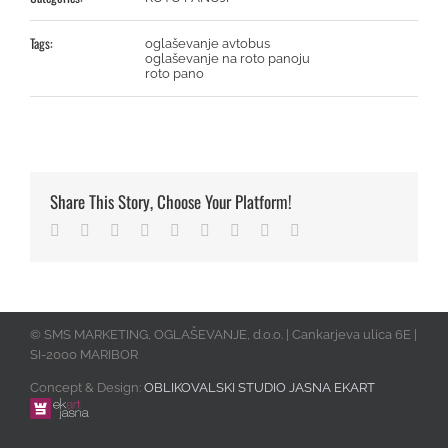
Tags:
oglaševanje avtobus
oglaševanje na roto panoju
roto pano
Share This Story, Choose Your Platform!
Facebook
Twitter
Linkedin
Reddit
Tumblr
Google+
Pinterest
Vk
Email
© SMS MARKETING, OGLAŠEVANJE, d.o.o. | Cankarjeva ulica 6E |
SI-2000 MARIBOR
Concept & Design:
OBLIKOVALSKI STUDIO JASNA EKART