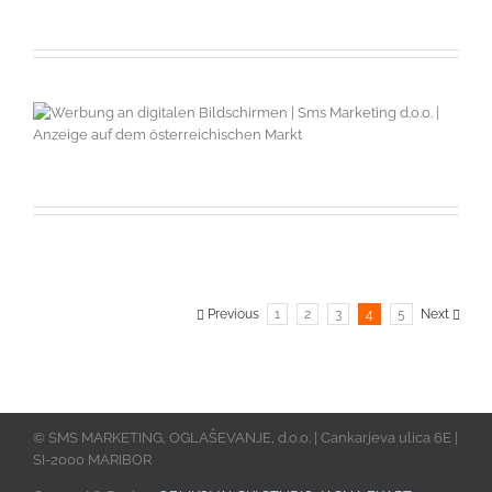
Previous
1
2
3
4
5
Next
© SMS MARKETING, OGLAŠEVANJE, d.o.o. | Cankarjeva ulica 6E |
SI-2000 MARIBOR